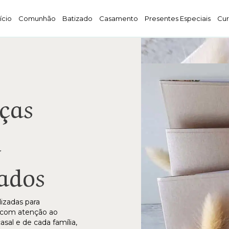
nício
Comunhão
Batizado
Casamento
Presentes Especiais
Cur
ças
a
ados
izadas para
 com atenção ao
asal e de cada família,