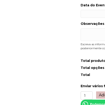
Data do Even
Observações
Escreva as inform
posteriormente co
Total produt
Total opções
Total
Enviar vários 
Quantidade
Adi
de
Conjunto
Podemos