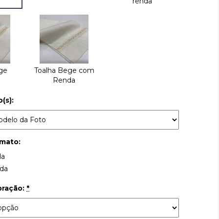
renda
ge
Toalha Bege com
Renda
(s):
rmato:
da
ada
bração:
*