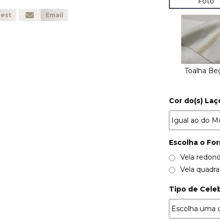
Foto
rest
Email
Toalha Be
Cor do(s) Laço
Escolha o Fo
Vela redon
Vela quadr
Tipo de Cele