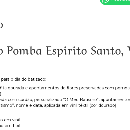
de
batismo
Pomba
o
Espirito
Santo,
Vela,
toalha
 Pomba Espirito Santo, V
e
concha
|
Batizado
para o dia do batizado:
fita dourada e apontamentos de flores preservadas com pomba
)
rada com cordão, personalizado “O Meu Batismo”, apontamento
smo”, nome e data, aplicada em vinil têxtil (cor dourado)
 em vinil
o em Foil