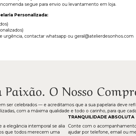
a encomenda segue para envio ou levantamento em loja.
laria Personalizada:
dos)
sonalizados)
e urgência, contactar whatsapp ou
geral@atelierdesonhos.com
a Paixão. O Nosso Compr
er celebrados — e acreditamos que a sua papelaria deve refl
izadas, com a máxima qualidade e todo o carinho, para que cada 
TRANQUILIDADE ABSOLUTA
 a elegância intemporal se alia
Conte com o acompanhamento de
amos que todos merecem uma
ajudar por telefone, email ou 