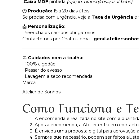
.Caixa MDF
pintada
(opçao: branco/rosa/azul bebe)
🕒
Produção:
15 a 20 dias úteis.
Se precisa com urgência, veja a
Taxa de Urgência
e 
📩
Personalização:
Preencha os campos obrigatórios
Contacte-nos por Chat ou email:
geral.ateliersonh
🧼
Cuidados com a toalha:
• 100% algodão
• Passar do avesso
• Lavagem a seco recomendada
Marca:
Atelier de Sonhos
Como Funciona e Te
A encomenda é realizada no site com a quanti
Após a encomenda, a Atelier entra em contacto 
É enviada uma proposta digital para aprovação 
Sempre que necessário, podem ser feitos ajustes