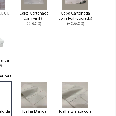
€0,00)
Caixa Cartonada
Caixa Cartonada
Com vinil
(+
com Foil (dourado)
€28,00)
(+€35,00)
ranca
)
alhas:
elo da
Toalha Branca
Toalha Branca com