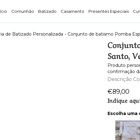
nício
Comunhão
Batizado
Casamento
Presentes Especiais
Cur
ia de Batizado Personalizada
•
Conjunto de batismo Pomba Espiri
Conjunto
Santo, Ve
Produto person
confirmação d
Descrição C
€
89,00
Indique aqu
Escolha uma