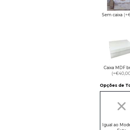
Sem caixa
(+
Caixa MDF b
(+€40,00
Opções de To
Igual ao Mod