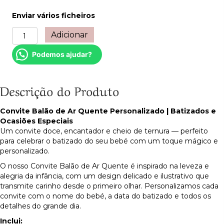
Enviar vários ficheiros
Quantidade
Adicionar
de
Convite
Podemos ajudar?
Balão
de
Ar
Descrição do Produto
Quente
Personalizado
Convite Balão de Ar Quente Personalizado | Batizados e
|
Ocasiões Especiais
Batizados
Um convite doce, encantador e cheio de ternura — perfeito
e
para celebrar o batizado do seu bebé com um toque mágico e
Ocasiões
personalizado.
Especiais
O nosso Convite Balão de Ar Quente é inspirado na leveza e
alegria da infância, com um design delicado e ilustrativo que
transmite carinho desde o primeiro olhar. Personalizamos cada
convite com o nome do bebé, a data do batizado e todos os
detalhes do grande dia.
Inclui: