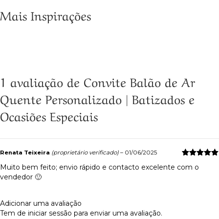
Mais Inspirações
1 avaliação de
Convite Balão de Ar
Quente Personalizado | Batizados e
Ocasiões Especiais
Renata Teixeira
(proprietário verificado)
–
01/06/2025
Avaliação
5
Muito bem feito; envio rápido e contacto excelente com o
de 5
vendedor 🙂
Adicionar uma avaliação
Tem de
iniciar sessão
para enviar uma avaliação.