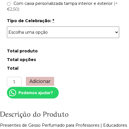
Com caixa personalizada tampa interior e exterior
(+
€2,50)
Tipo de Celebração:
*
Total produto
Total opções
Total
Quantidade
Adicionar
de
Presentes
Podemos ajudar?
de
Gesso
Perfumado
Descrição do Produto
para
Professores
Presentes de Gesso Perfumado para Professores | Educadores
|