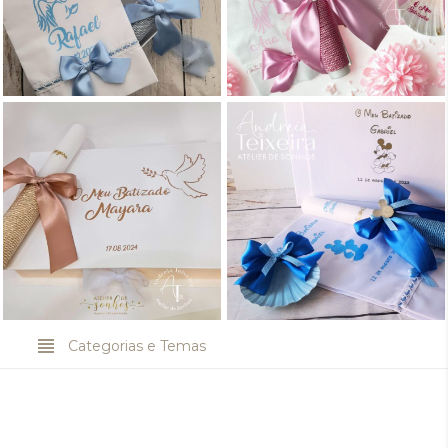
Caixa de batismo Rafael,
conjunto vela toalha e
Conjunto de Batismo Ana
concha | Batizado
com Caixa
Caixa de Batismo Mickey
Conjunto de Batismo
com vela, concha, toalha |
Mayara com Vela e Concha
Batizado
Categorias e Temas