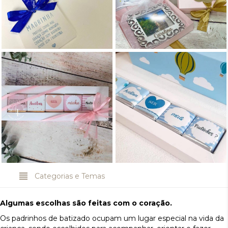
Lembranças para Padrinhos
Presentes de Gesso Perfumado
e Avós | Caixa com moldura
para Padrinhos e Madrinhas
personalizada
Convite Padrinhos mini-
Convite Padrinhos – Mini
napolitanas | Batizado
Napolitanas
Categorias e Temas
Algumas escolhas são feitas com o coração.
Os padrinhos de batizado ocupam um lugar especial na vida da